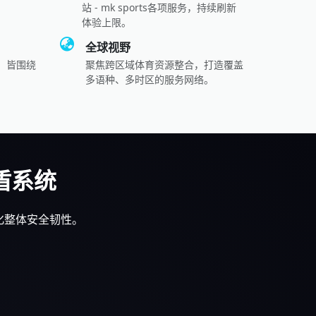
站 - mk sports各项服务，持续刷新
体验上限。
全球视野
，皆围绕
聚焦跨区域体育资源整合，打造覆盖
多语种、多时区的服务网络。
盾系统
强化整体安全韧性。