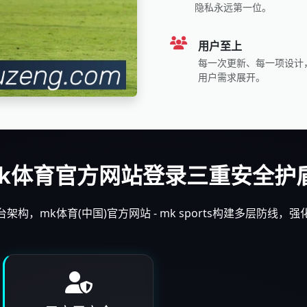
隐私永远第一位。
用户至上
每一次更新、每一项设计
用户需求展开。
k体育官方网站登录三重安全护
架构，mk体育(中国)官方网站 - mk sports构建多层防线，