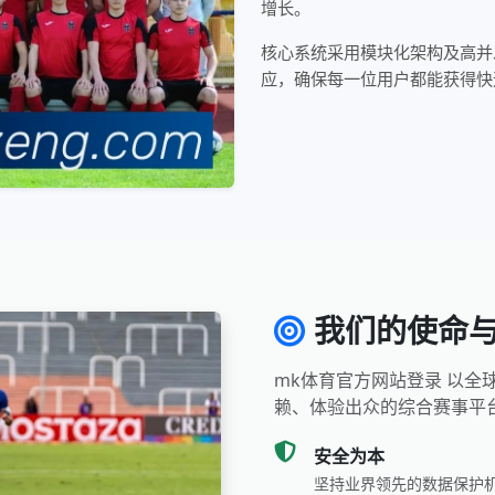
增长。
核心系统采用模块化架构及高并
应，确保每一位用户都能获得快
我们的使命
mk体育官方网站登录 以
赖、体验出众的综合赛事平
安全为本
坚持业界领先的数据保护