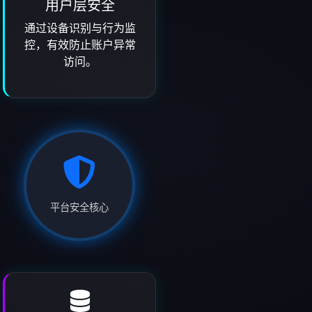
用户层安全
通过设备识别与行为监
控，有效防止账户异常
访问。
平台安全核心