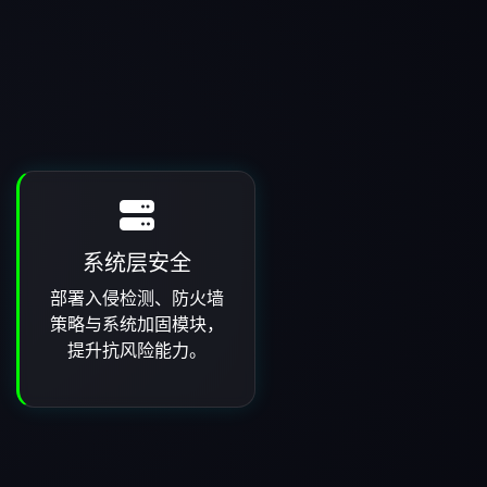
系统层安全
部署入侵检测、防火墙
策略与系统加固模块，
提升抗风险能力。