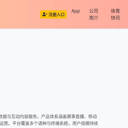
App
公司
体育
注册入口
简介
快讯
育数据与互动内容服务，产品体系涵盖赛事直播、移动
运营。平台覆盖多个语种与终端系统，用户规模持续